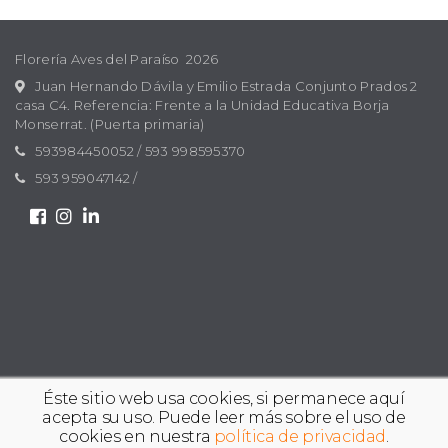
Florería Aves del Paraíso 2026
Juan Hernando Dávila y Emilio Estrada Conjunto Prados 2
casa C4. Referencia: Frente a la Unidad Educativa Borja
Monserrat. (Puerta primaria)
593984450052
/
593 998595370
593 959047142
/
Éste sitio web usa cookies, si permanece aquí
acepta su uso. Puede leer más sobre el uso de
cookies en nuestra
política de privacidad
.