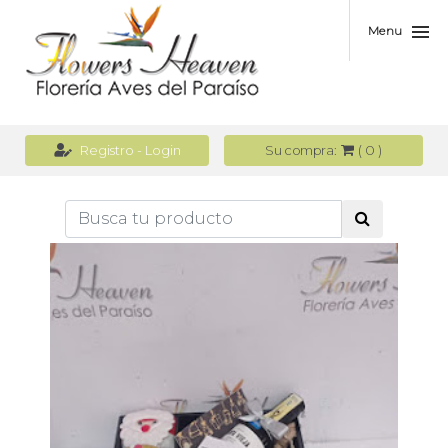
Menu
(
0
)
Registro - Login
Su compra: