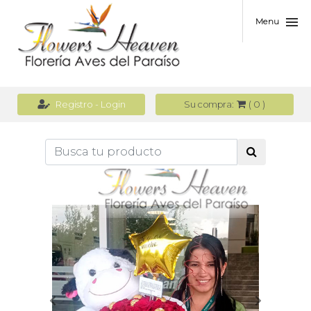
Menu
(
0
)
Registro - Login
Su compra: