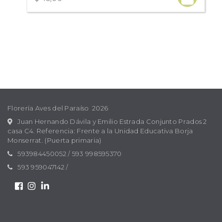
Florería Aves del Paraíso 2026
Juan Hernando Dávila y Emilio Estrada Conjunto Prados 2
casa C4. Referencia: Frente a la Unidad Educativa Borja
Monserrat. (Puerta primaria)
593984450052
/
593 998595370
593 959047142
/