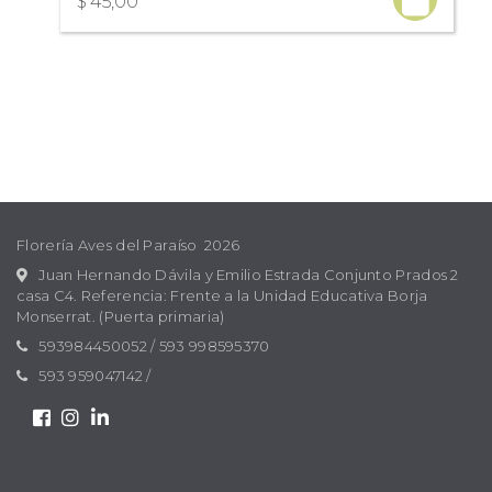
$ 45,00
Florería Aves del Paraíso 2026
Juan Hernando Dávila y Emilio Estrada Conjunto Prados 2
casa C4. Referencia: Frente a la Unidad Educativa Borja
Monserrat. (Puerta primaria)
593984450052
/
593 998595370
593 959047142
/