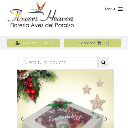
Menu
(
0
)
Registro - Login
Su compra: