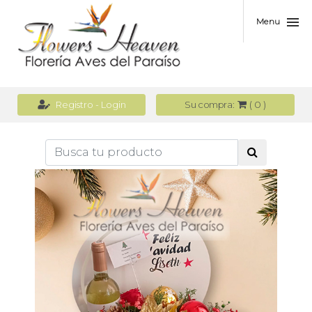
Menu
(
0
)
Registro - Login
Su compra: