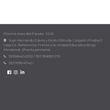
Florería Aves del Paraíso 2026
Juan Hernando Dávila y Emilio Estrada Conjunto Prados 2
casa C4. Referencia: Frente a la Unidad Educativa Borja
Monserrat. (Puerta primaria)
593984450052
/
593 998595370
593 959047142
/