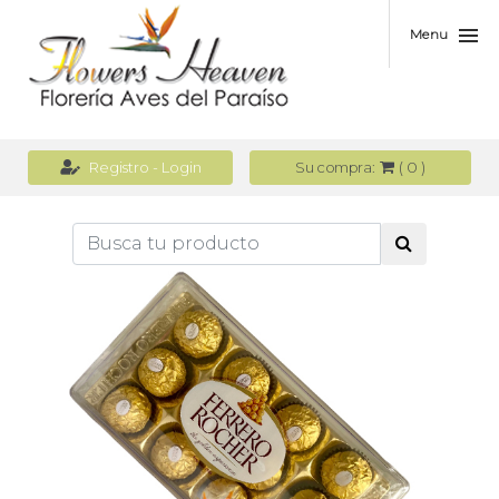
Menu
(
0
)
Registro - Login
Su compra: