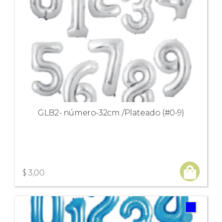
GLB2- número-32cm./Plateado (#0-9)
$ 3,00