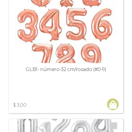
GLB1- número-32 cm/rosado (#0-9)
$ 3,00