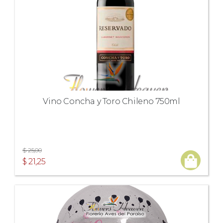
Vino Concha y Toro Chileno 750ml
$ 25,00
$ 21,25