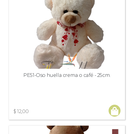
Peluches,
globos,
chocolates,
apliques,.vinos
Subcategoría
Colores
PE51-Oso huella crema o café - 25cm.
Tamaño
$ 12,00